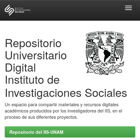
Skip
navigation
Repositorio
Universitario
Digital
Instituto de
Investigaciones Sociales
Un espacio para compartir materiales y recursos digitales
académicos producidos por los investigadores del IIS, en el
proceso de sus diferentes proyectos.
Repositorio del IIS-UNAM