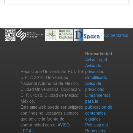
Comentarios
Normatividad
Aviso Legal
Aviso de
Repositorio Universitario RUD-IIS
privacidad
D.R. © 2010. Universidad
simplificado
Nacional Autónoma de México.
Aviso de
Ciudad Universitaria, Coyoacán,
privacidad
C. P. 04510, Ciudad de México,
Lineamientos
México.
para la
Este sitio web puede ser utilizado
publicación de
con fines no lucrativos siempre
contenidos
que se cite la fuente de
digitales
conformidad con el
AVISO
Políticas del
LEGAL
.
Repositorio