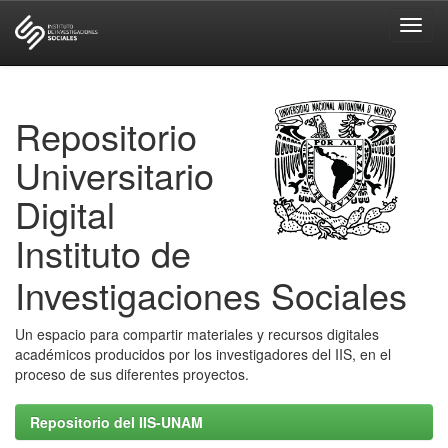
Skip
navigation
Repositorio
Universitario
Digital
Instituto de
Investigaciones Sociales
Un espacio para compartir materiales y recursos digitales
académicos producidos por los investigadores del IIS, en el
proceso de sus diferentes proyectos.
Repositorio del IIS-UNAM