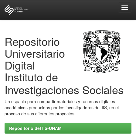
Skip
navigation
Repositorio
Universitario
Digital
Instituto de
Investigaciones Sociales
Un espacio para compartir materiales y recursos digitales
académicos producidos por los investigadores del IIS, en el
proceso de sus diferentes proyectos.
Repositorio del IIS-UNAM