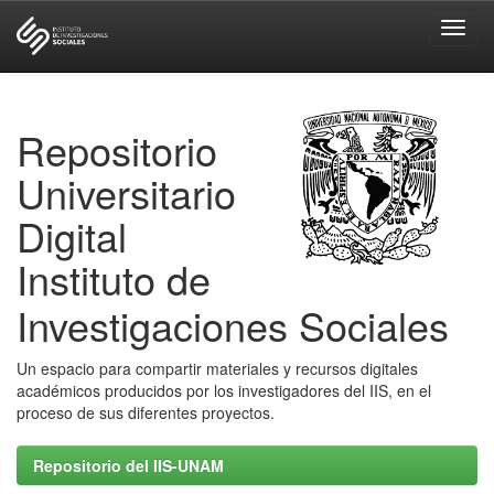
Skip
navigation
Repositorio
Universitario
Digital
Instituto de
Investigaciones Sociales
Un espacio para compartir materiales y recursos digitales
académicos producidos por los investigadores del IIS, en el
proceso de sus diferentes proyectos.
Repositorio del IIS-UNAM