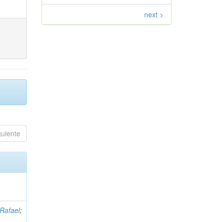
next >
guiente
 Rafael
;