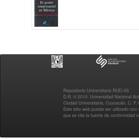
Repositorio Universitario RUD-IIS
D.R. © 2010. Universidad Nacional A
Ciudad Universitaria, Coyoacán, C. P.
Este sitio web puede ser utilizado con 
que se cite la fuente de conformidad 