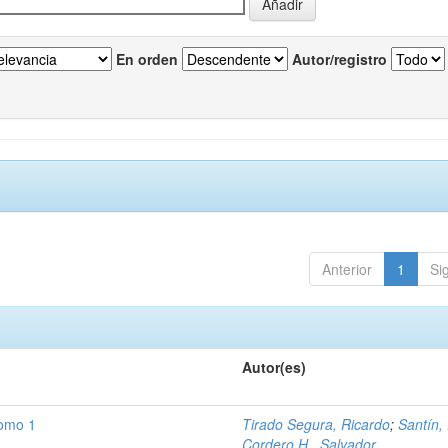
En orden
Autor/registro
Anterior
1
Si
Autor(es)
Tomo 1
Tirado Segura, Ricardo
;
Santín,
Cordero H., Salvador