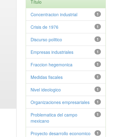
Título
Concentracion industrial
1
Crisis de 1976
1
Discurso politico
1
Empresas industriales
1
Fraccion hegemonica
1
Medidas fiscales
1
Nivel ideologico
1
Organizaciones empresariales
1
Problematica del campo
1
mexicano
Proyecto desarrollo economico
1