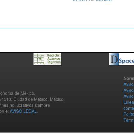
Norm
Aviso
Aviso
utónoma de México.
Aviso
 04510, Ciudad de México, México.
Linea
fines no lucrativos siempre
conte
con el
AVISO LEGAL
.
Polít
Térmi