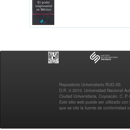
Repositorio Universitario RUD-IIS
D.R. © 2010. Universidad Nacional A
Ciudad Universitaria, Coyoacán, C. P.
Este sitio web puede ser utilizado con 
que se cite la fuente de conformidad 