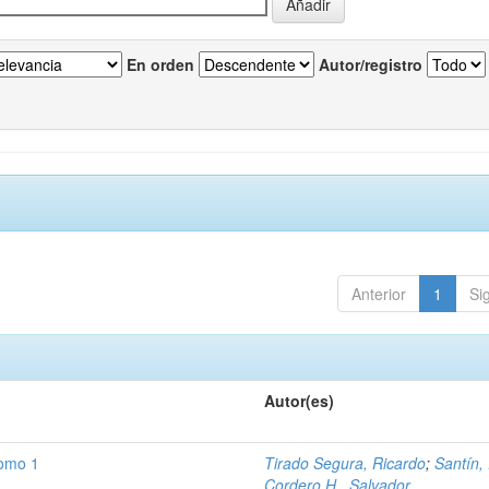
En orden
Autor/registro
Anterior
1
Si
Autor(es)
Tomo 1
Tirado Segura, Ricardo
;
Santín,
Cordero H., Salvador