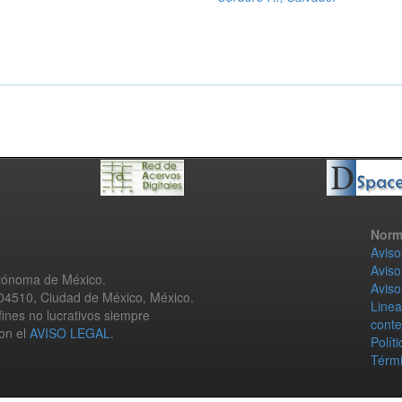
Norm
Aviso
Aviso
utónoma de México.
Aviso
 04510, Ciudad de México, México.
Linea
fines no lucrativos siempre
conte
con el
AVISO LEGAL
.
Polít
Térmi