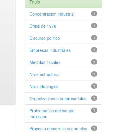
Título
Concentracion industrial
1
Crisis de 1976
1
Discurso politico
1
Empresas industriales
1
Medidas fiscales
1
Nivel estructural
1
Nivel ideologico
1
Organizaciones empresariales
1
Problematica del campo
1
mexicano
Proyecto desarrollo economico
1