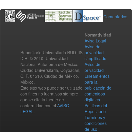
Comentarios
Normatividad
Aviso Legal
Aviso de
Repositorio Universitario RUD-IIS
privacidad
D.R. © 2010. Universidad
simplificado
Nacional Autónoma de México.
Aviso de
Ciudad Universitaria, Coyoacán,
privacidad
C. P. 04510, Ciudad de México,
Lineamientos
México.
para la
Este sitio web puede ser utilizado
publicación de
con fines no lucrativos siempre
contenidos
que se cite la fuente de
digitales
conformidad con el
AVISO
Políticas del
LEGAL
.
Repositorio
Términos y
condiciones
de uso