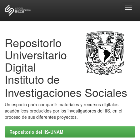
Skip
navigation
Repositorio
Universitario
Digital
Instituto de
Investigaciones Sociales
Un espacio para compartir materiales y recursos digitales
académicos producidos por los investigadores del IIS, en el
proceso de sus diferentes proyectos.
Repositorio del IIS-UNAM