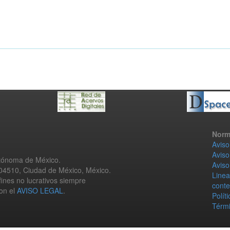
Norm
Aviso
Aviso
utónoma de México.
Aviso
 04510, Ciudad de México, México.
Linea
fines no lucrativos siempre
conte
con el
AVISO LEGAL
.
Polít
Térmi