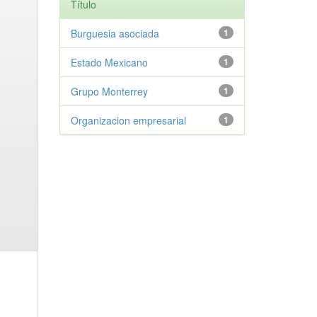
Título
Burguesia asociada
1
Estado Mexicano
1
Grupo Monterrey
1
Organizacion empresarial
1