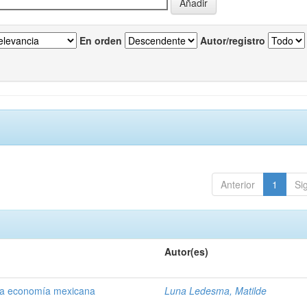
En orden
Autor/registro
Anterior
1
Si
Autor(es)
 la economía mexicana
Luna Ledesma, Matilde