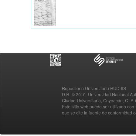
Repositorio Universitario RUD-IIS
D.R. © 2010. Universidad Nacional A
Ciudad Universitaria, Coyoacán, C. P.
Este sitio web puede ser utilizado con 
que se cite la fuente de conformidad 