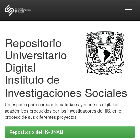
Skip
navigation
Repositorio
Universitario
Digital
Instituto de
Investigaciones Sociales
Un espacio para compartir materiales y recursos digitales
académicos producidos por los investigadores del IIS, en el
proceso de sus diferentes proyectos.
Repositorio del IIS-UNAM