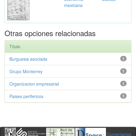
mexicana
Otras opciones relacionadas
Título
Burguesia asociada
1
Grupo Monterrey
1
Organizacion empresarial
1
Paises perifericos
1
Comentarios