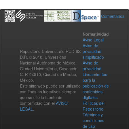
Comentarios
Normatividad
Aviso Legal
Aviso de
Repositorio Universitario RUD-IIS
privacidad
D.R. © 2010. Universidad
simplificado
Nacional Autónoma de México.
Aviso de
Ciudad Universitaria, Coyoacán,
privacidad
C. P. 04510, Ciudad de México,
Lineamientos
México.
para la
Este sitio web puede ser utilizado
publicación de
con fines no lucrativos siempre
contenidos
que se cite la fuente de
digitales
conformidad con el
AVISO
Políticas del
LEGAL
.
Repositorio
Términos y
condiciones
de uso