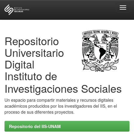
Skip
navigation
Repositorio
Universitario
Digital
Instituto de
Investigaciones Sociales
Un espacio para compartir materiales y recursos digitales
académicos producidos por los investigadores del IIS, en el
proceso de sus diferentes proyectos.
Repositorio del IIS-UNAM