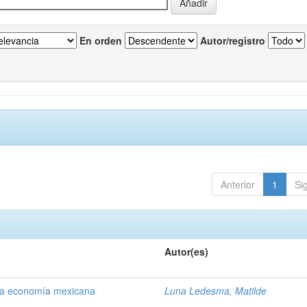
En orden
Autor/registro
Anterior
1
Si
Autor(es)
 la economía mexicana
Luna Ledesma, Matilde