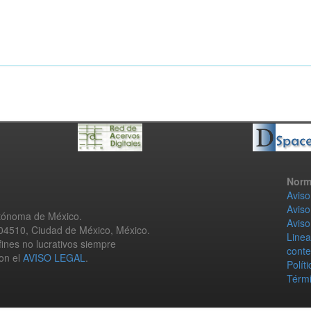
Norm
Aviso
Aviso
utónoma de México.
Aviso
 04510, Ciudad de México, México.
Linea
fines no lucrativos siempre
conte
con el
AVISO LEGAL
.
Polít
Térmi