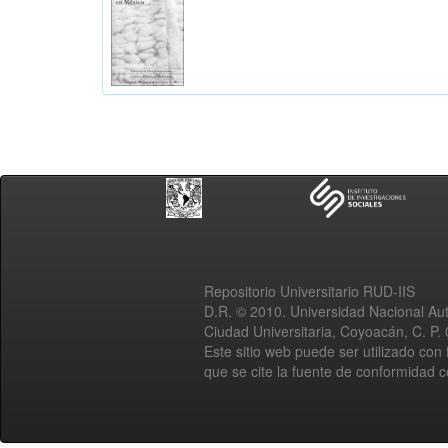
Repositorio Universitario RUD-IIS
D.R. © 2010. Universidad Nacional A
Ciudad Universitaria, Coyoacán, C. P.
Este sitio web puede ser utilizado con 
que se cite la fuente de conformidad 