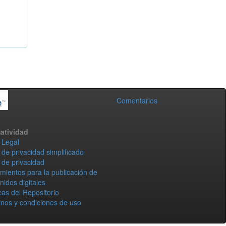
Comentarios
atividad
 Legal
 de privacidad simplificado
 de privacidad
mientos para la publicación de
nidos digitales
icas del Repositorio
nos y condiciones de uso