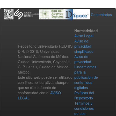
Comentarios
Normatividad
Aviso Legal
Aviso de
Repositorio Universitario RUD-IIS
privacidad
D.R. © 2010. Universidad
simplificado
Nacional Autónoma de México.
Aviso de
Ciudad Universitaria, Coyoacán,
privacidad
C. P. 04510, Ciudad de México,
Lineamientos
México.
para la
Este sitio web puede ser utilizado
publicación de
con fines no lucrativos siempre
contenidos
que se cite la fuente de
digitales
conformidad con el
AVISO
Políticas del
LEGAL
.
Repositorio
Términos y
condiciones
de uso