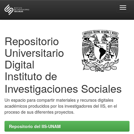
Skip
navigation
Repositorio
Universitario
Digital
Instituto de
Investigaciones Sociales
Un espacio para compartir materiales y recursos digitales
académicos producidos por los investigadores del IIS, en el
proceso de sus diferentes proyectos.
Repositorio del IIS-UNAM