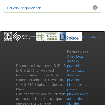
Periodo Independencia
1
Comentarios
Normatividad
Aviso Legal
Aviso de
Repositorio Universitario RUD-IIS
privacidad
D.R. © 2010. Universidad
simplificado
Nacional Autónoma de México.
Aviso de
Ciudad Universitaria, Coyoacán,
privacidad
C. P. 04510, Ciudad de México,
Lineamientos
México.
para la
Este sitio web puede ser utilizado
publicación de
con fines no lucrativos siempre
contenidos
que se cite la fuente de
digitales