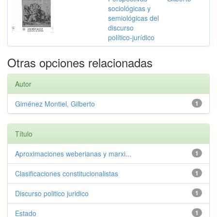
sociológicas y
semiológicas del
discurso
político-jurídico
Otras opciones relacionadas
Autor
Giménez Montiel, Gilberto
1
Título
Aproximaciones weberianas y marxi...
1
Clasificaciones constitucionalistas
1
Discurso politico juridico
1
Estado
1