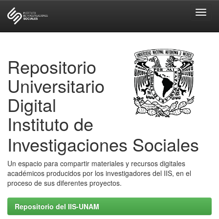
Skip
navigation
Repositorio
Universitario
Digital
Instituto de
Investigaciones Sociales
Un espacio para compartir materiales y recursos digitales
académicos producidos por los investigadores del IIS, en el
proceso de sus diferentes proyectos.
Repositorio del IIS-UNAM