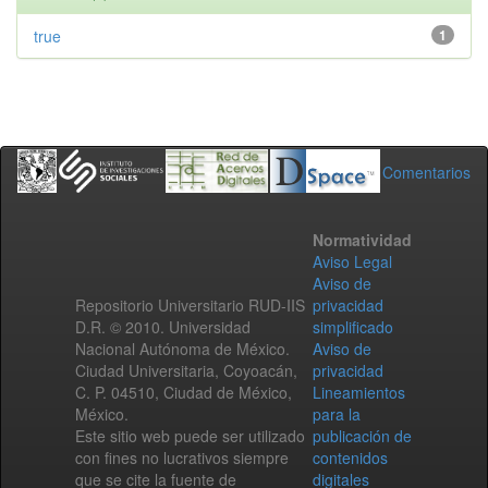
true
1
Comentarios
Normatividad
Aviso Legal
Aviso de
Repositorio Universitario RUD-IIS
privacidad
D.R. © 2010. Universidad
simplificado
Nacional Autónoma de México.
Aviso de
Ciudad Universitaria, Coyoacán,
privacidad
C. P. 04510, Ciudad de México,
Lineamientos
México.
para la
Este sitio web puede ser utilizado
publicación de
con fines no lucrativos siempre
contenidos
que se cite la fuente de
digitales