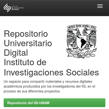
Skip
navigation
Repositorio
Universitario
Digital
Instituto de
Investigaciones Sociales
Un espacio para compartir materiales y recursos digitales
académicos producidos por los investigadores del IIS, en el
proceso de sus diferentes proyectos.
Repositorio del IIS-UNAM