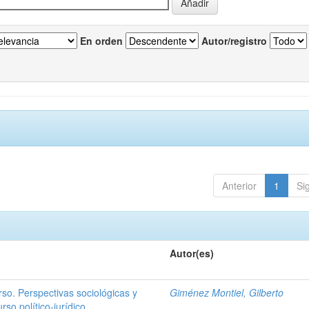
En orden
Autor/registro
Anterior
1
Si
Autor(es)
rso. Perspectivas sociológicas y
Giménez Montiel, Gilberto
rso político-jurídico