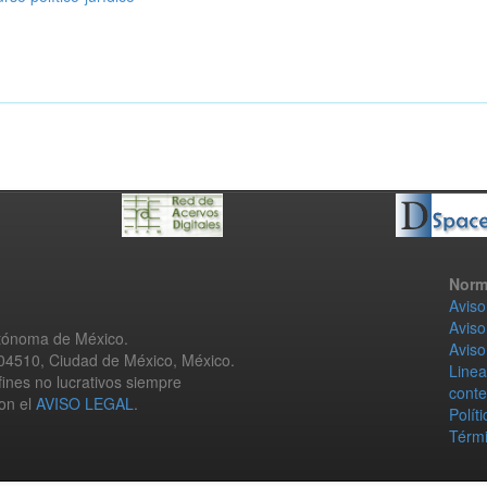
Norm
Aviso
Aviso
utónoma de México.
Aviso
 04510, Ciudad de México, México.
Linea
fines no lucrativos siempre
conte
con el
AVISO LEGAL
.
Polít
Térmi