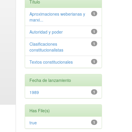
Título
Aproximaciones weberianas y
1
marxi...
Autoridad y poder
1
Clasificaciones
1
constitucionalistas
Textos constitucionales
1
Fecha de lanzamiento
1989
1
Has File(s)
true
1