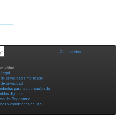
Comentarios
atividad
 Legal
 de privacidad simplificado
 de privacidad
mientos para la publicación de
nidos digitales
icas del Repositorio
nos y condiciones de uso