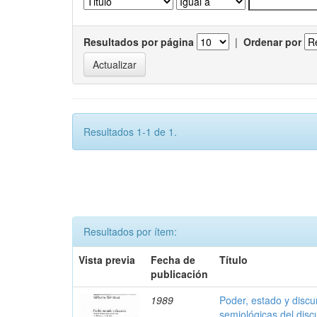
Resultados por página
|
Ordenar por
Resultados 1-1 de 1.
Resultados por ítem:
Vista previa
Fecha de
Título
publicación
1989
Poder, estado y discu
semiológicas del discu