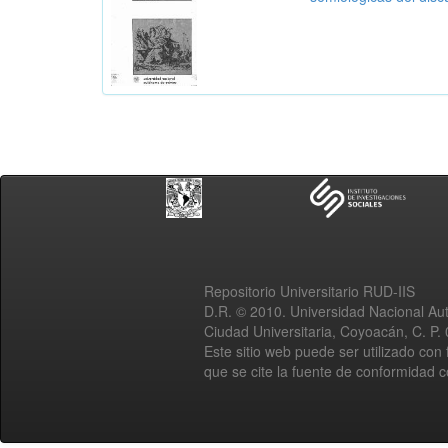
Repositorio Universitario RUD-IIS
D.R. © 2010. Universidad Nacional A
Ciudad Universitaria, Coyoacán, C. P.
Este sitio web puede ser utilizado con 
que se cite la fuente de conformidad 