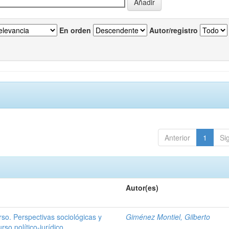
En orden
Autor/registro
Anterior
1
Si
Autor(es)
rso. Perspectivas sociológicas y
Giménez Montiel, Gilberto
rso político-jurídico