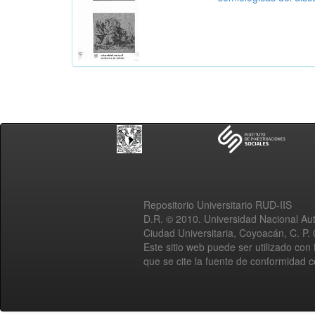
Repositorio Universitario RUD-IIS
D.R. © 2010. Universidad Nacional A
Ciudad Universitaria, Coyoacán, C. P.
Este sitio web puede ser utilizado con 
que se cite la fuente de conformidad 