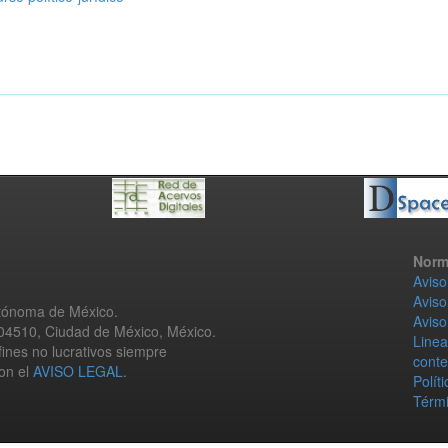
Norm
Aviso
Aviso
utónoma de México.
Aviso
 04510, Ciudad de México, México.
Linea
fines no lucrativos siempre
conte
con el
AVISO LEGAL
.
Polít
Térmi