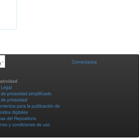
Comentarios
atividad
 Legal
 de privacidad simplificado
 de privacidad
mientos para la publicación de
nidos digitales
icas del Repositorio
nos y condiciones de uso