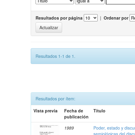
Resultados por página
|
Ordenar por
Resultados 1-1 de 1.
Resultados por ítem:
Vista previa
Fecha de
Título
publicación
1989
Poder, estado y discu
semiológicas del discu