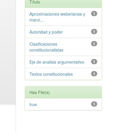
Título
Aproximaciones weberianas y
1
marxi...
Autoridad y poder
1
Clasificaciones
1
constitucionalistas
Eje de analisis argumentativo
1
Textos constitucionales
1
Has File(s)
true
1