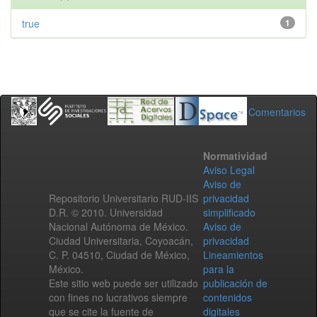
true
1
Comentarios
Normatividad
Aviso Legal
Aviso de
Repositorio Universitario RUD-IIS
privacidad
D.R. © 2010. Universidad
simplificado
Nacional Autónoma de México.
Aviso de
Ciudad Universitaria, Coyoacán,
privacidad
C. P. 04510, Ciudad de México,
Lineamientos
México.
para la
Este sitio web puede ser utilizado
publicación de
con fines no lucrativos siempre
contenidos
que se cite la fuente de
digitales