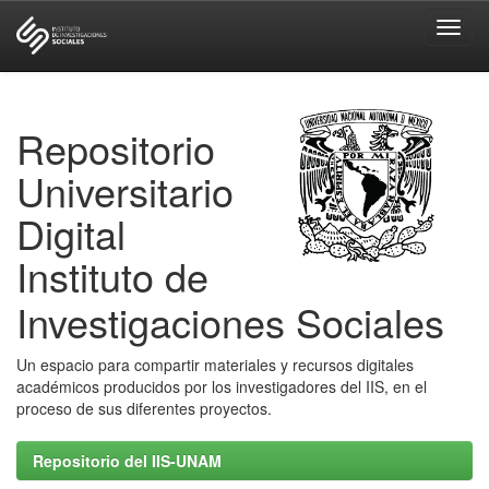
Skip
navigation
Repositorio
Universitario
Digital
Instituto de
Investigaciones Sociales
Un espacio para compartir materiales y recursos digitales
académicos producidos por los investigadores del IIS, en el
proceso de sus diferentes proyectos.
Repositorio del IIS-UNAM