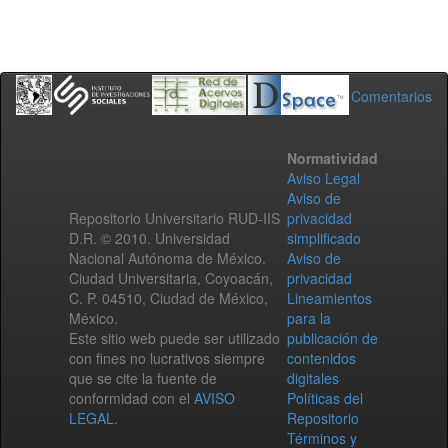
Comentarios
Normatividad
Aviso Legal
Aviso de
Repositorio Universitario RUD-IIS
privacidad
D.R. © 2010. Universidad
simplificado
Nacional Autónoma de México.
Aviso de
Ciudad Universitaria, Coyoacán,
privacidad
C. P. 04510, Ciudad de México,
Lineamientos
México.
para la
Este sitio web puede ser utilizado
publicación de
con fines no lucrativos siempre
contenidos
que se cite la fuente de
digitales
conformidad con el
AVISO
Políticas del
LEGAL
.
Repositorio
Términos y