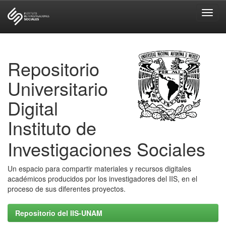
Skip
navigation
Repositorio
Universitario
Digital
Instituto de
Investigaciones Sociales
Un espacio para compartir materiales y recursos digitales
académicos producidos por los investigadores del IIS, en el
proceso de sus diferentes proyectos.
Repositorio del IIS-UNAM