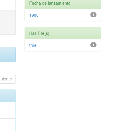
Fecha de lanzamiento
1988
1
Has File(s)
true
1
guiente