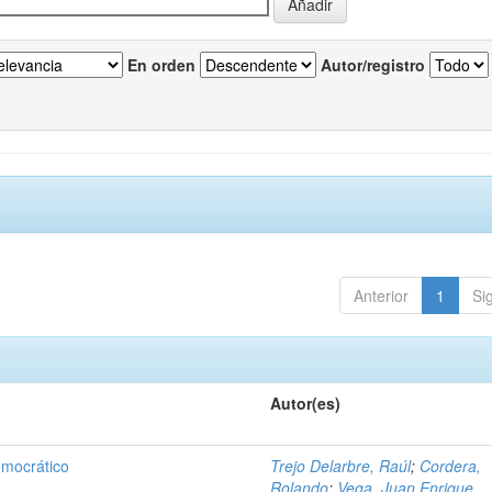
En orden
Autor/registro
Anterior
1
Si
Autor(es)
emocrático
Trejo Delarbre, Raúl
;
Cordera,
Rolando
;
Vega, Juan Enrique