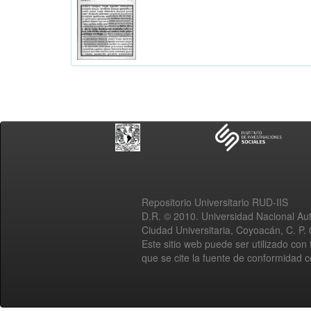
Repositorio Universitario RUD-IIS
D.R. © 2010. Universidad Nacional A
Ciudad Universitaria, Coyoacán, C. P.
Este sitio web puede ser utilizado con 
que se cite la fuente de conformidad 