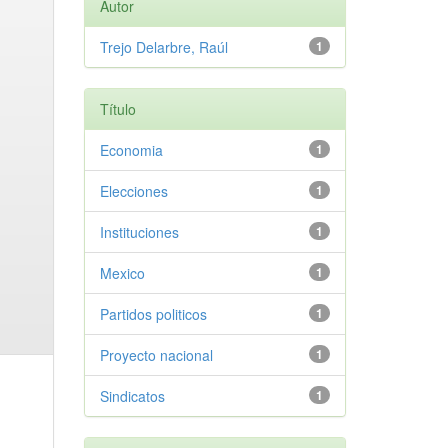
Autor
Trejo Delarbre, Raúl
1
Título
Economia
1
Elecciones
1
Instituciones
1
Mexico
1
Partidos politicos
1
Proyecto nacional
1
Sindicatos
1