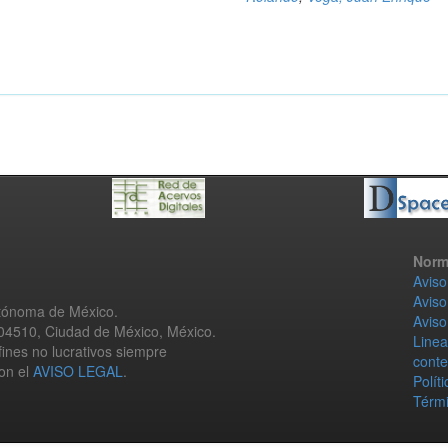
Norm
Aviso
Aviso
utónoma de México.
Aviso
 04510, Ciudad de México, México.
Linea
fines no lucrativos siempre
conte
con el
AVISO LEGAL
.
Polít
Térmi