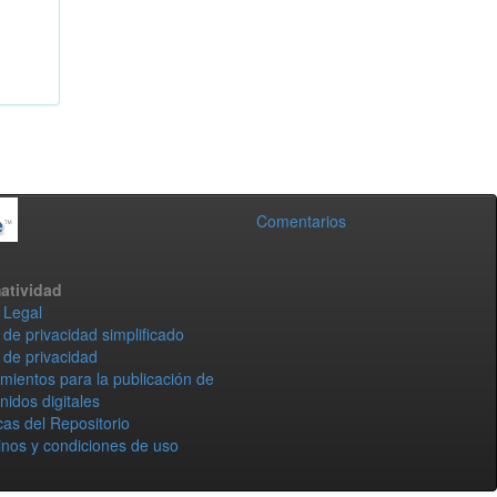
Comentarios
atividad
 Legal
 de privacidad simplificado
 de privacidad
mientos para la publicación de
nidos digitales
icas del Repositorio
nos y condiciones de uso