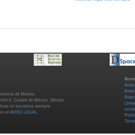
Norm
Aviso
Aviso
utónoma de México.
Aviso
 04510, Ciudad de México, México.
Linea
fines no lucrativos siempre
conte
con el
AVISO LEGAL
.
Polít
Térmi