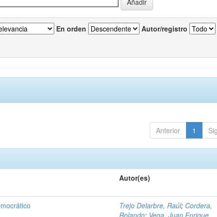
En orden
Autor/registro
Anterior
1
Si
Autor(es)
emocrático
Trejo Delarbre, Raúl
;
Cordera,
Rolando
;
Vega, Juan Enrique