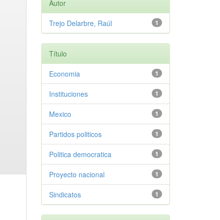
Autor
Trejo Delarbre, Raúl
1
Título
Economia
1
Instituciones
1
Mexico
1
Partidos politicos
1
Politica democratica
1
Proyecto nacional
1
Sindicatos
1