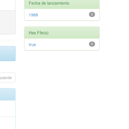
Fecha de lanzamiento
1988
1
Has File(s)
true
1
guiente