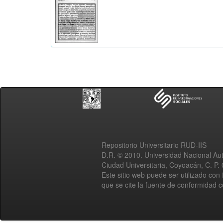
Repositorio Universitario RUD-IIS
D.R. © 2010. Universidad Nacional A
Ciudad Universitaria, Coyoacán, C. P.
Este sitio web puede ser utilizado con 
que se cite la fuente de conformidad 