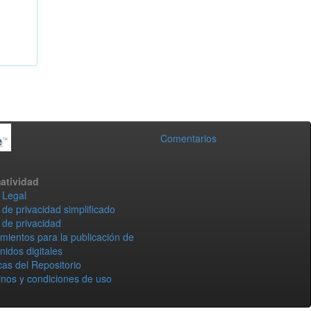
Comentarios
atividad
 Legal
 de privacidad simplificado
 de privacidad
mientos para la publicación de
nidos digitales
icas del Repositorio
nos y condiciones de uso