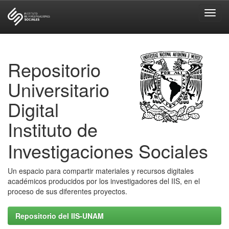
Skip
navigation
Repositorio
Universitario
Digital
Instituto de
Investigaciones Sociales
Un espacio para compartir materiales y recursos digitales
académicos producidos por los investigadores del IIS, en el
proceso de sus diferentes proyectos.
Repositorio del IIS-UNAM