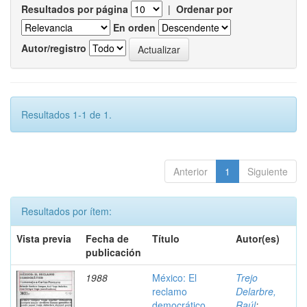
Resultados por página
|
Ordenar por
En orden
Autor/registro
Resultados 1-1 de 1.
Anterior
1
Siguiente
Resultados por ítem:
Vista previa
Fecha de
Título
Autor(es)
publicación
1988
México: El
Trejo
reclamo
Delarbre,
democrático
Raúl
;