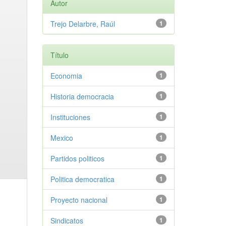
Autor
Trejo Delarbre, Raúl
1
Título
Economia
1
Historia democracia
1
Instituciones
1
Mexico
1
Partidos politicos
1
Politica democratica
1
Proyecto nacional
1
Sindicatos
1