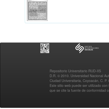
Repositorio Universitario RUD-IIS
D.R. © 2010. Universidad Nacional A
Ciudad Universitaria, Coyoacán, C. P.
Este sitio web puede ser utilizado con 
que se cite la fuente de conformidad 