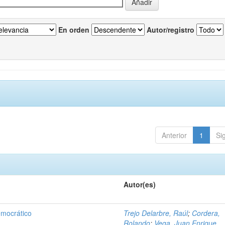
En orden
Autor/registro
Anterior
1
Si
Autor(es)
emocrático
Trejo Delarbre, Raúl
;
Cordera,
Rolando
;
Vega, Juan Enrique