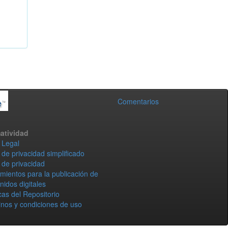
Comentarios
atividad
 Legal
 de privacidad simplificado
 de privacidad
mientos para la publicación de
nidos digitales
icas del Repositorio
nos y condiciones de uso