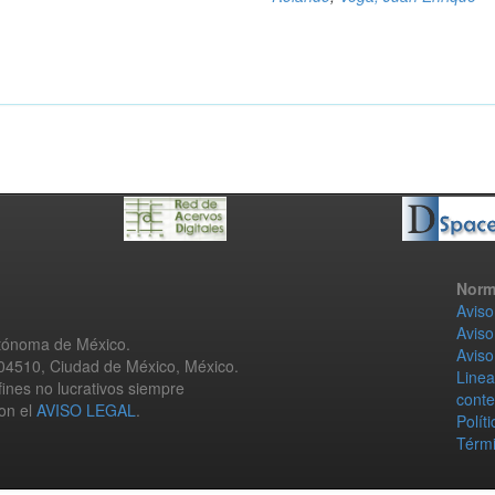
Norm
Aviso
Aviso
utónoma de México.
Aviso
 04510, Ciudad de México, México.
Linea
fines no lucrativos siempre
conte
con el
AVISO LEGAL
.
Polít
Térmi