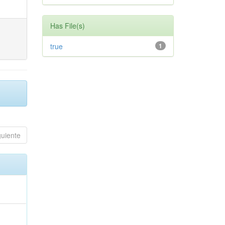
Has File(s)
true
1
guiente