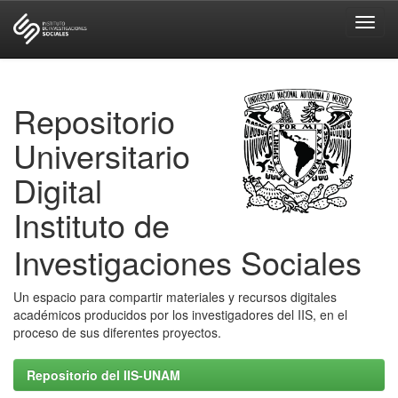
Skip
navigation
Repositorio
Universitario
Digital
Instituto de
Investigaciones Sociales
Un espacio para compartir materiales y recursos digitales
académicos producidos por los investigadores del IIS, en el
proceso de sus diferentes proyectos.
Repositorio del IIS-UNAM