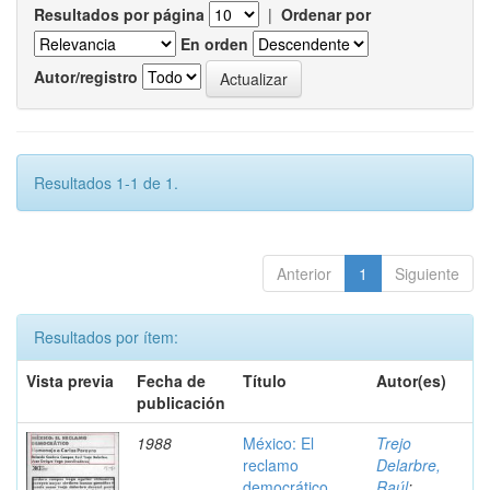
Resultados por página
|
Ordenar por
En orden
Autor/registro
Resultados 1-1 de 1.
Anterior
1
Siguiente
Resultados por ítem:
Vista previa
Fecha de
Título
Autor(es)
publicación
1988
México: El
Trejo
reclamo
Delarbre,
democrático
Raúl
;