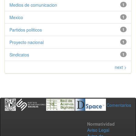
Medios de comunicacion
1
Mexico
1
Partidos politicos
1
Proyecto nacional
1
Sindicatos
1
next >
Comentarios
Normatividad
Aviso Legal