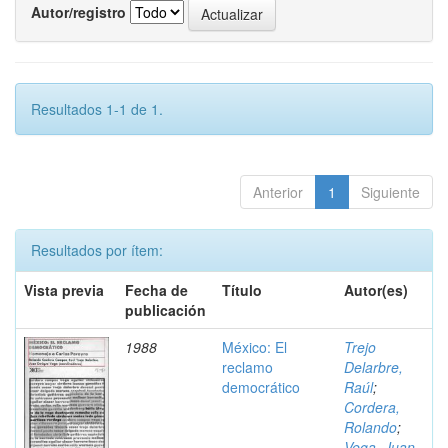
Autor/registro
Resultados 1-1 de 1.
Anterior
1
Siguiente
Resultados por ítem:
Vista previa
Fecha de
Título
Autor(es)
publicación
1988
México: El
Trejo
reclamo
Delarbre,
democrático
Raúl
;
Cordera,
Rolando
;
Vega, Juan