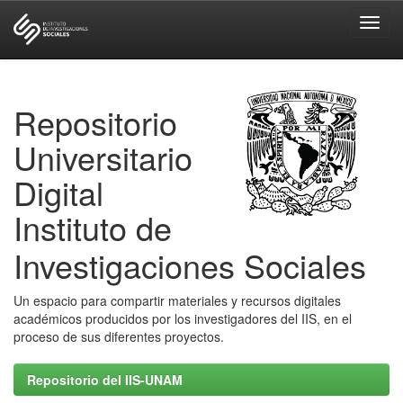
Skip
navigation
Repositorio
Universitario
Digital
Instituto de
Investigaciones Sociales
Un espacio para compartir materiales y recursos digitales
académicos producidos por los investigadores del IIS, en el
proceso de sus diferentes proyectos.
Repositorio del IIS-UNAM