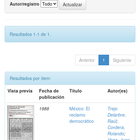
Autor/registro
Resultados 1-1 de 1.
Anterior
1
Siguiente
Resultados por ítem:
Vista previa
Fecha de
Título
Autor(es)
publicación
1988
México: El
Trejo
reclamo
Delarbre,
democrático
Raúl
;
Cordera,
Rolando
;
Vega, Juan