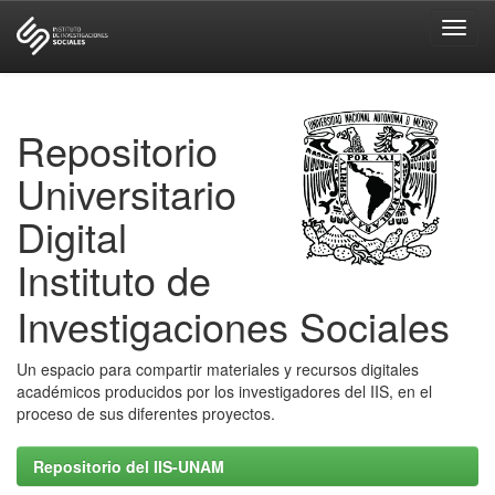
Skip
navigation
Repositorio
Universitario
Digital
Instituto de
Investigaciones Sociales
Un espacio para compartir materiales y recursos digitales
académicos producidos por los investigadores del IIS, en el
proceso de sus diferentes proyectos.
Repositorio del IIS-UNAM