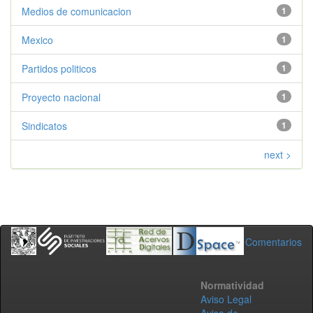
Medios de comunicacion
1
Mexico
1
Partidos politicos
1
Proyecto nacional
1
Sindicatos
1
next >
Comentarios
Normatividad
Aviso Legal