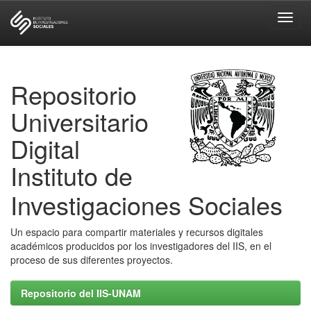
Skip
navigation
Repositorio
Universitario
Digital
Instituto de
Investigaciones Sociales
Un espacio para compartir materiales y recursos digitales
académicos producidos por los investigadores del IIS, en el
proceso de sus diferentes proyectos.
Repositorio del IIS-UNAM