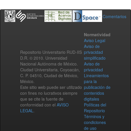
Comentarios
Normatividad
Aviso Legal
Aviso de
Repositorio Universitario RUD-IIS
privacidad
D.R. © 2010. Universidad
simplificado
Nacional Autónoma de México.
Aviso de
Ciudad Universitaria, Coyoacán,
privacidad
C. P. 04510, Ciudad de México,
Lineamientos
México.
para la
Este sitio web puede ser utilizado
publicación de
con fines no lucrativos siempre
contenidos
que se cite la fuente de
digitales
conformidad con el
AVISO
Políticas del
LEGAL
.
Repositorio
Términos y
condiciones
de uso