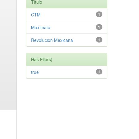
Título
CTM
1
Maximato
1
Revolucion Mexicana
1
Has File(s)
true
1