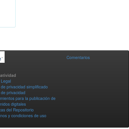
Comentarios
atividad
 Legal
 de privacidad simplificado
 de privacidad
mientos para la publicación de
nidos digitales
icas del Repositorio
nos y condiciones de uso