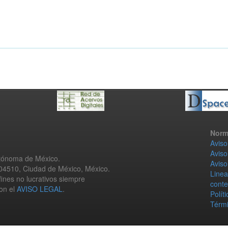
Norm
Aviso
Aviso
utónoma de México.
Aviso
 04510, Ciudad de México, México.
Linea
fines no lucrativos siempre
conte
con el
AVISO LEGAL
.
Polít
Térmi