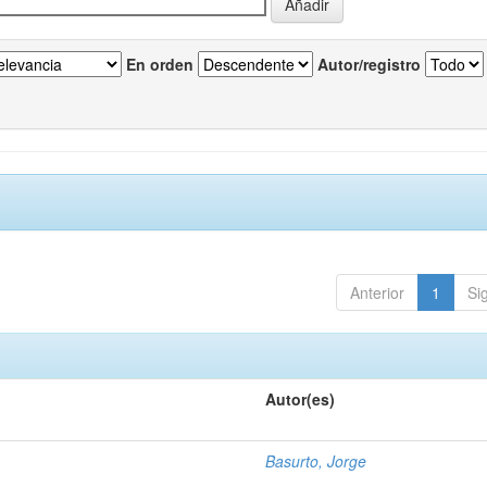
En orden
Autor/registro
Anterior
1
Si
Autor(es)
Basurto, Jorge