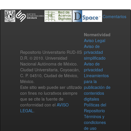
Comentarios
Normatividad
Aviso Legal
Aviso de
Repositorio Universitario RUD-IIS
privacidad
D.R. © 2010. Universidad
simplificado
Nacional Autónoma de México.
Aviso de
Ciudad Universitaria, Coyoacán,
privacidad
C. P. 04510, Ciudad de México,
Lineamientos
México.
para la
Este sitio web puede ser utilizado
publicación de
con fines no lucrativos siempre
contenidos
que se cite la fuente de
digitales
conformidad con el
AVISO
Políticas del
LEGAL
.
Repositorio
Términos y
condiciones
de uso