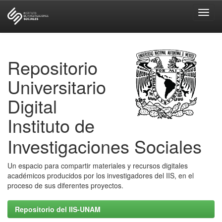
Skip
navigation
Repositorio
Universitario
Digital
Instituto de
Investigaciones Sociales
Un espacio para compartir materiales y recursos digitales
académicos producidos por los investigadores del IIS, en el
proceso de sus diferentes proyectos.
Repositorio del IIS-UNAM