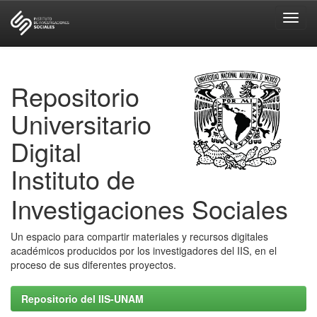
Skip
navigation
Repositorio
Universitario
Digital
Instituto de
Investigaciones Sociales
Un espacio para compartir materiales y recursos digitales
académicos producidos por los investigadores del IIS, en el
proceso de sus diferentes proyectos.
Repositorio del IIS-UNAM