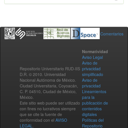
Comentarios
Normatividad
Aviso Legal
Aviso de
Repositorio Universitario RUD-IIS
privacidad
D.R. © 2010. Universidad
simplificado
Nacional Autónoma de México.
Aviso de
Ciudad Universitaria, Coyoacán,
privacidad
C. P. 04510, Ciudad de México,
Lineamientos
México.
para la
Este sitio web puede ser utilizado
publicación de
con fines no lucrativos siempre
contenidos
que se cite la fuente de
digitales
conformidad con el
AVISO
Políticas del
LEGAL
.
Repositorio