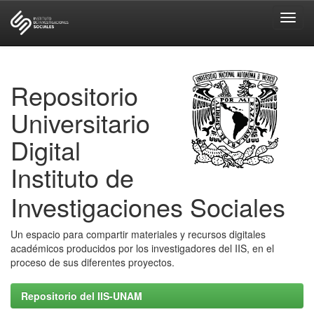
Skip
navigation
Repositorio
Universitario
Digital
Instituto de
Investigaciones Sociales
Un espacio para compartir materiales y recursos digitales
académicos producidos por los investigadores del IIS, en el
proceso de sus diferentes proyectos.
Repositorio del IIS-UNAM