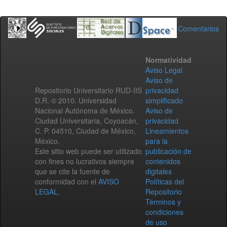
Comentarios
Normatividad
Aviso Legal
Aviso de
Repositorio Universitario RUD-IIS
privacidad
D.R. © 2010. Universidad
simplificado
Nacional Autónoma de México.
Aviso de
Ciudad Universitaria, Coyoacán,
privacidad
C. P. 04510, Ciudad de México,
Lineamientos
México.
para la
Este sitio web puede ser utilizado
publicación de
con fines no lucrativos siempre
contenidos
que se cite la fuente de
digitales
conformidad con el
AVISO
Políticas del
LEGAL
.
Repositorio
Términos y
condiciones
de uso