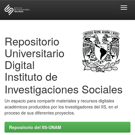
Skip
navigation
Repositorio
Universitario
Digital
Instituto de
Investigaciones Sociales
Un espacio para compartir materiales y recursos digitales
académicos producidos por los investigadores del IIS, en el
proceso de sus diferentes proyectos.
Repositorio del IIS-UNAM