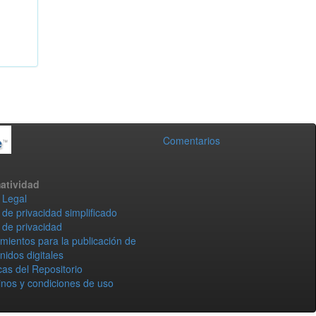
Comentarios
atividad
 Legal
 de privacidad simplificado
 de privacidad
mientos para la publicación de
nidos digitales
icas del Repositorio
nos y condiciones de uso