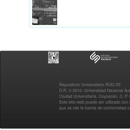
Repositorio Universitario RUD-IIS
D.R. © 2010. Universidad Nacional A
Ciudad Universitaria, Coyoacán, C. P.
Este sitio web puede ser utilizado con 
que se cite la fuente de conformidad 