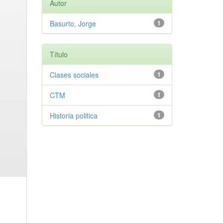
Autor
Basurto, Jorge
1
Título
Clases sociales
1
CTM
1
Historia politica
1