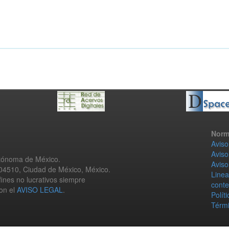
Norm
Aviso
Aviso
utónoma de México.
Aviso
 04510, Ciudad de México, México.
Linea
fines no lucrativos siempre
conte
con el
AVISO LEGAL
.
Polít
Térmi