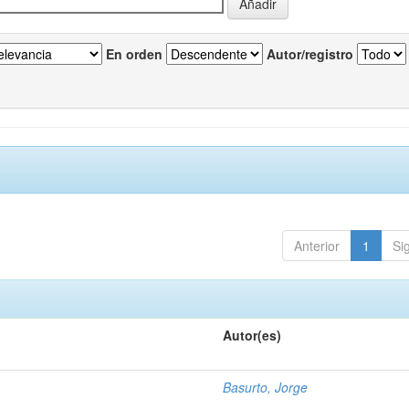
En orden
Autor/registro
Anterior
1
Si
Autor(es)
Basurto, Jorge