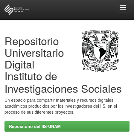
Skip
navigation
Repositorio
Universitario
Digital
Instituto de
Investigaciones Sociales
Un espacio para compartir materiales y recursos digitales
académicos producidos por los investigadores del IIS, en el
proceso de sus diferentes proyectos.
Repositorio del IIS-UNAM