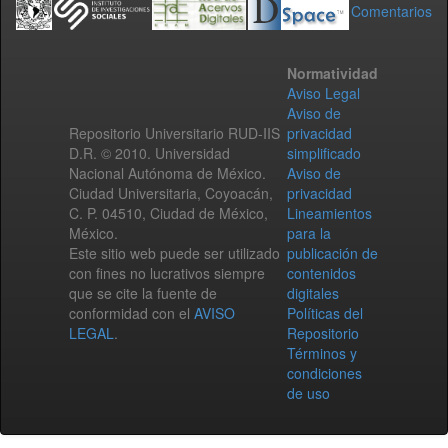
Comentarios
Normatividad
Aviso Legal
Aviso de
Repositorio Universitario RUD-IIS
privacidad
D.R. © 2010. Universidad
simplificado
Nacional Autónoma de México.
Aviso de
Ciudad Universitaria, Coyoacán,
privacidad
C. P. 04510, Ciudad de México,
Lineamientos
México.
para la
Este sitio web puede ser utilizado
publicación de
con fines no lucrativos siempre
contenidos
que se cite la fuente de
digitales
conformidad con el
AVISO
Políticas del
LEGAL
.
Repositorio
Términos y
condiciones
de uso