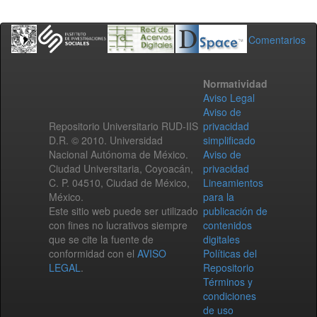
Comentarios
Normatividad
Aviso Legal
Aviso de
Repositorio Universitario RUD-IIS
privacidad
D.R. © 2010. Universidad
simplificado
Nacional Autónoma de México.
Aviso de
Ciudad Universitaria, Coyoacán,
privacidad
C. P. 04510, Ciudad de México,
Lineamientos
México.
para la
Este sitio web puede ser utilizado
publicación de
con fines no lucrativos siempre
contenidos
que se cite la fuente de
digitales
conformidad con el
AVISO
Políticas del
LEGAL
.
Repositorio
Términos y
condiciones
de uso