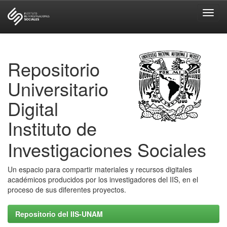
Skip
navigation
Repositorio
Universitario
Digital
Instituto de
Investigaciones Sociales
Un espacio para compartir materiales y recursos digitales
académicos producidos por los investigadores del IIS, en el
proceso de sus diferentes proyectos.
Repositorio del IIS-UNAM