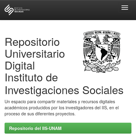
Skip
navigation
Repositorio
Universitario
Digital
Instituto de
Investigaciones Sociales
Un espacio para compartir materiales y recursos digitales
académicos producidos por los investigadores del IIS, en el
proceso de sus diferentes proyectos.
Repositorio del IIS-UNAM