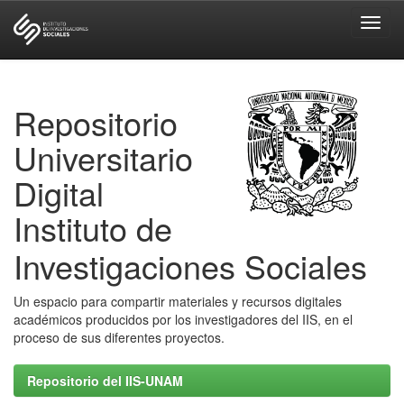
Skip
navigation
Repositorio
Universitario
Digital
Instituto de
Investigaciones Sociales
Un espacio para compartir materiales y recursos digitales
académicos producidos por los investigadores del IIS, en el
proceso de sus diferentes proyectos.
Repositorio del IIS-UNAM