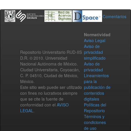
Comentarios
Normatividad
Aviso Legal
Aviso de
Repositorio Universitario RUD-IIS
privacidad
D.R. © 2010. Universidad
simplificado
Nacional Autónoma de México.
Aviso de
Ciudad Universitaria, Coyoacán,
privacidad
C. P. 04510, Ciudad de México,
Lineamientos
México.
para la
Este sitio web puede ser utilizado
publicación de
con fines no lucrativos siempre
contenidos
que se cite la fuente de
digitales
conformidad con el
AVISO
Políticas del
LEGAL
.
Repositorio
Términos y
condiciones
de uso