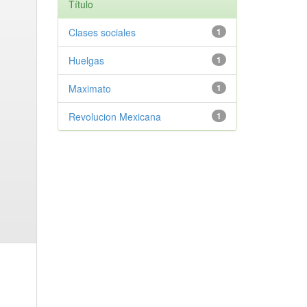
Título
Clases sociales
1
Huelgas
1
Maximato
1
Revolucion Mexicana
1