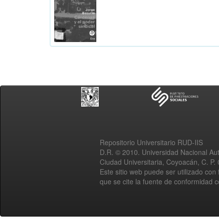
Repositorio Universitario RUD-IIS
D.R. © 2010. Universidad Nacional A
Ciudad Universitaria, Coyoacán, C. P.
Este sitio web puede ser utilizado con 
que se cite la fuente de conformidad 