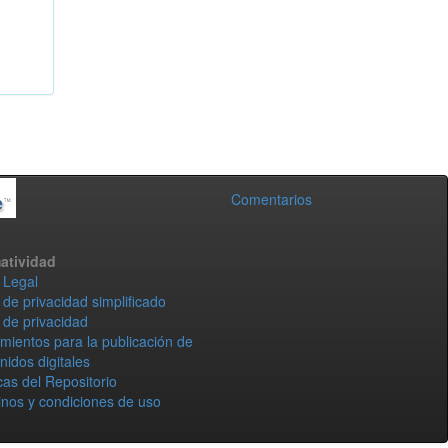
Comentarios
atividad
 Legal
 de privacidad simplificado
 de privacidad
mientos para la publicación de
nidos digitales
icas del Repositorio
nos y condiciones de uso