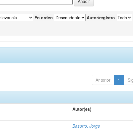
En orden
Autor/registro
Anterior
1
Si
Autor(es)
Basurto, Jorge