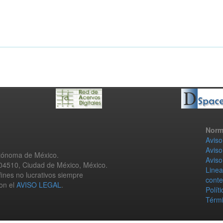
Norm
Aviso
Aviso
utónoma de México.
Aviso
 04510, Ciudad de México, México.
Linea
fines no lucrativos siempre
conte
con el
AVISO LEGAL
.
Polít
Térmi