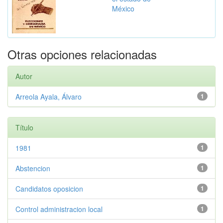
México
Otras opciones relacionadas
Autor
Arreola Ayala, Álvaro
1
Título
1981
1
Abstencion
1
Candidatos oposicion
1
Control administracion local
1