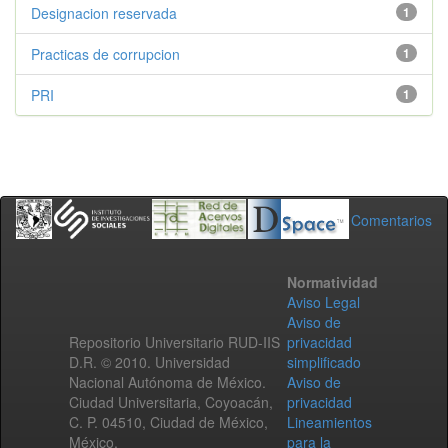
Designacion reservada
1
Practicas de corrupcion
1
PRI
1
Comentarios
Normatividad
Aviso Legal
Aviso de
Repositorio Universitario RUD-IIS
privacidad
D.R. © 2010. Universidad
simplificado
Nacional Autónoma de México.
Aviso de
Ciudad Universitaria, Coyoacán,
privacidad
C. P. 04510, Ciudad de México,
Lineamientos
México.
para la