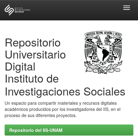
Skip
navigation
Repositorio
Universitario
Digital
Instituto de
Investigaciones Sociales
Un espacio para compartir materiales y recursos digitales
académicos producidos por los investigadores del IIS, en el
proceso de sus diferentes proyectos.
Repositorio del IIS-UNAM