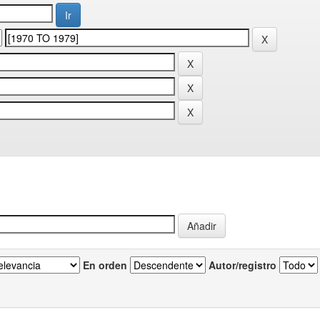
En orden
Autor/registro