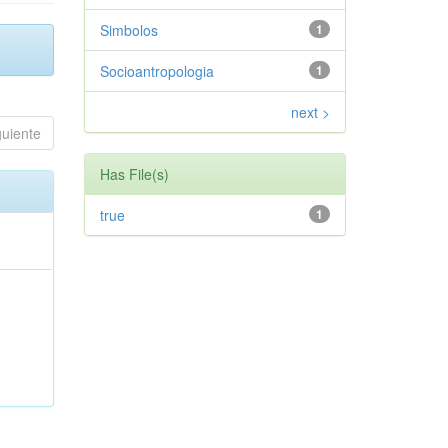
Simbolos
1
Socioantropologia
1
next >
guiente
Has File(s)
true
1