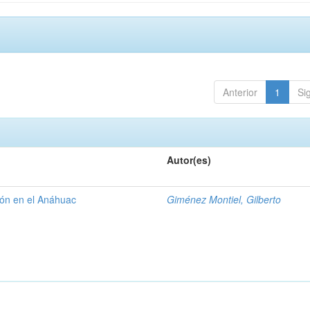
Anterior
1
Si
Autor(es)
gión en el Anáhuac
Giménez Montiel, Gilberto