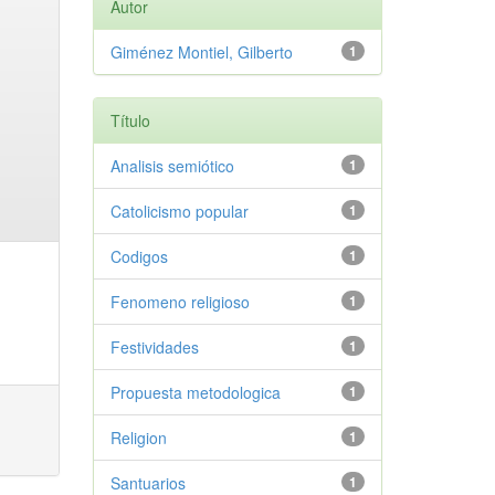
Autor
Giménez Montiel, Gilberto
1
Título
Analisis semiótico
1
Catolicismo popular
1
Codigos
1
Fenomeno religioso
1
Festividades
1
Propuesta metodologica
1
Religion
1
Santuarios
1