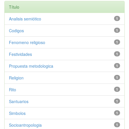
Título
Analisis semiótico
1
Codigos
1
Fenomeno religioso
1
Festividades
1
Propuesta metodologica
1
Religion
1
Rito
1
Santuarios
1
Simbolos
1
Socioantropologia
1