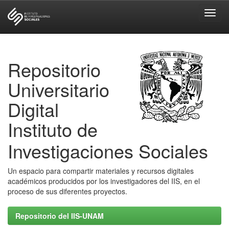
Skip
navigation
Repositorio
Universitario
Digital
Instituto de
Investigaciones Sociales
Un espacio para compartir materiales y recursos digitales
académicos producidos por los investigadores del IIS, en el
proceso de sus diferentes proyectos.
Repositorio del IIS-UNAM