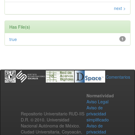
next >
Has File(s)
true
1
Comentarios
Normatividad
Aviso Legal
Aviso de
Repositorio Universitario RUD-IIS
privacidad
D.R. © 2010. Universidad
simplificado
Nacional Autónoma de México.
Aviso de
Ciudad Universitaria, Coyoacán,
privacidad