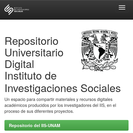
Skip
navigation
Repositorio
Universitario
Digital
Instituto de
Investigaciones Sociales
Un espacio para compartir materiales y recursos digitales
académicos producidos por los investigadores del IIS, en el
proceso de sus diferentes proyectos.
Repositorio del IIS-UNAM