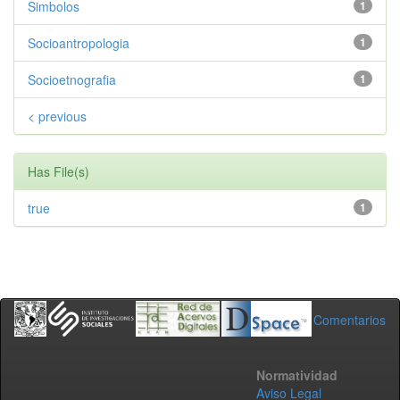
Simbolos
1
Socioantropologia
1
Socioetnografia
1
< previous
Has File(s)
true
1
Comentarios
Normatividad
Aviso Legal