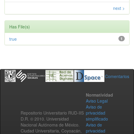
next >
Has File(s)
true
1
Comentarios
Normatividad
Aviso Legal
Aviso de
Repositorio Universitario RUD-IIS
privacidad
D.R. © 2010. Universidad
simplificado
Nacional Autónoma de México.
Aviso de
Ciudad Universitaria, Coyoacán,
privacidad