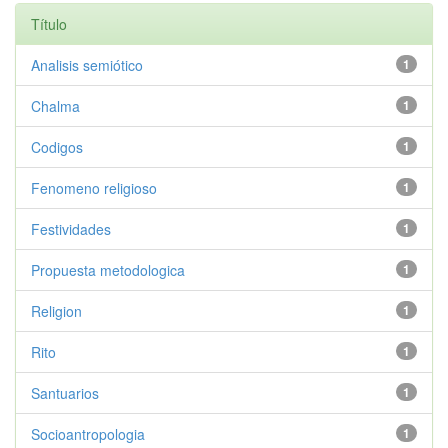
Título
Analisis semiótico
1
Chalma
1
Codigos
1
Fenomeno religioso
1
Festividades
1
Propuesta metodologica
1
Religion
1
Rito
1
Santuarios
1
Socioantropologia
1