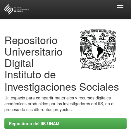
Skip
navigation
Repositorio
Universitario
Digital
Instituto de
Investigaciones Sociales
Un espacio para compartir materiales y recursos digitales
académicos producidos por los investigadores del IIS, en el
proceso de sus diferentes proyectos.
Repositorio del IIS-UNAM