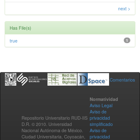
next >
Has File(s)
true
1
Comentarios
Normatividad
Aviso Legal
Aviso de
Repositorio Universitario RUD-IIS
privacidad
D.R. © 2010. Universidad
simplificado
Nacional Autónoma de México.
Aviso de
Ciudad Universitaria, Coyoacán,
privacidad