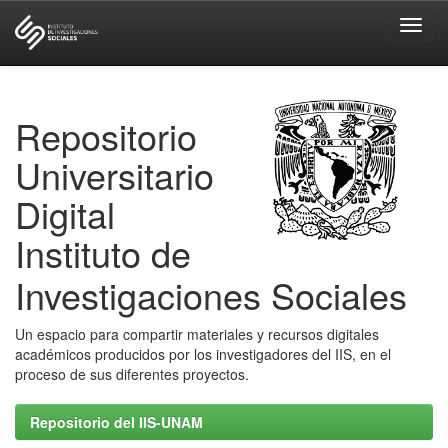
Skip
navigation
Repositorio
Universitario
Digital
Instituto de
Investigaciones Sociales
Un espacio para compartir materiales y recursos digitales
académicos producidos por los investigadores del IIS, en el
proceso de sus diferentes proyectos.
Repositorio del IIS-UNAM