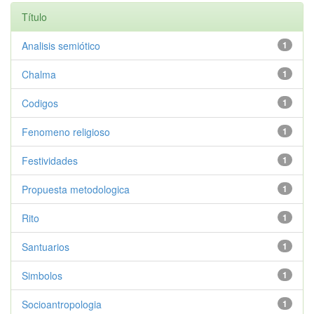
Título
Analisis semiótico
1
Chalma
1
Codigos
1
Fenomeno religioso
1
Festividades
1
Propuesta metodologica
1
Rito
1
Santuarios
1
Simbolos
1
Socioantropologia
1