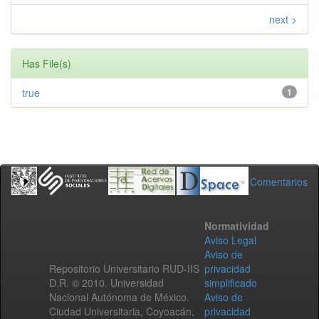
next >
Has File(s)
true
1
Comentarios
Normatividad
Aviso Legal
Aviso de
Repositorio Universitario RUD-IIS
privacidad
D.R. © 2010. Universidad
simplificado
Nacional Autónoma de México.
Aviso de
Ciudad Universitaria, Coyoacán,
privacidad