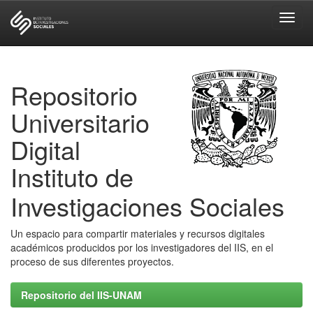
Skip
navigation
Repositorio
Universitario
Digital
Instituto de
Investigaciones Sociales
Un espacio para compartir materiales y recursos digitales
académicos producidos por los investigadores del IIS, en el
proceso de sus diferentes proyectos.
Repositorio del IIS-UNAM