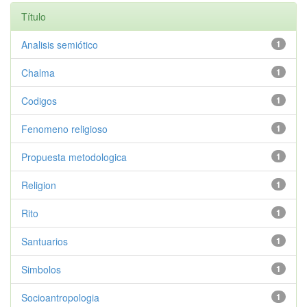
Título
Analisis semiótico
1
Chalma
1
Codigos
1
Fenomeno religioso
1
Propuesta metodologica
1
Religion
1
Rito
1
Santuarios
1
Simbolos
1
Socioantropologia
1