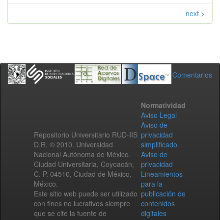
next >
Comentarios
Normatividad
Aviso Legal
Aviso de
Repositorio Universitario RUD-IIS
privacidad
D.R. © 2010. Universidad
simplificado
Nacional Autónoma de México.
Aviso de
Ciudad Universitaria, Coyoacán,
privacidad
C. P. 04510, Ciudad de México,
Lineamientos
México.
para la
Este sitio web puede ser utilizado
publicación de
con fines no lucrativos siempre
contenidos
que se cite la fuente de
digitales