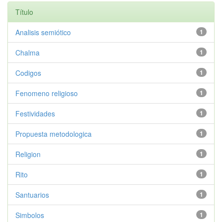
Título
Analisis semiótico
1
Chalma
1
Codigos
1
Fenomeno religioso
1
Festividades
1
Propuesta metodologica
1
Religion
1
Rito
1
Santuarios
1
Simbolos
1