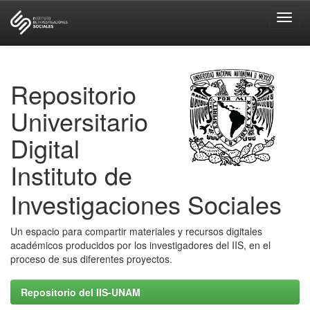
Skip
navigation
Repositorio
Universitario
Digital
Instituto de
Investigaciones Sociales
Un espacio para compartir materiales y recursos digitales
académicos producidos por los investigadores del IIS, en el
proceso de sus diferentes proyectos.
Repositorio del IIS-UNAM