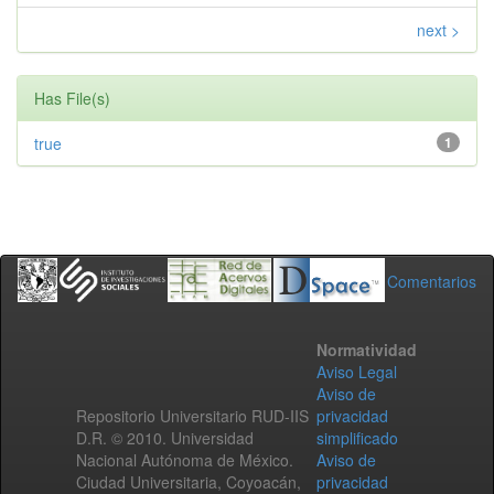
next >
Has File(s)
true
1
Comentarios
Normatividad
Aviso Legal
Aviso de
Repositorio Universitario RUD-IIS
privacidad
D.R. © 2010. Universidad
simplificado
Nacional Autónoma de México.
Aviso de
Ciudad Universitaria, Coyoacán,
privacidad