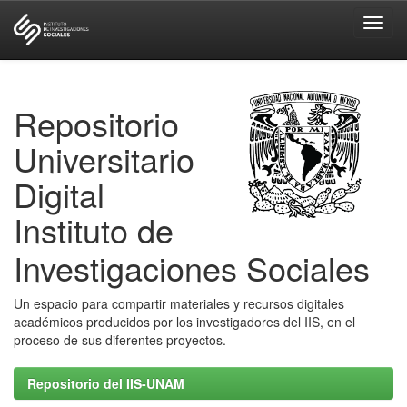
Skip
navigation
Repositorio
Universitario
Digital
Instituto de
Investigaciones Sociales
Un espacio para compartir materiales y recursos digitales
académicos producidos por los investigadores del IIS, en el
proceso de sus diferentes proyectos.
Repositorio del IIS-UNAM