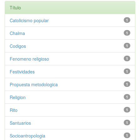
Título
Catolicismo popular
1
Chalma
1
Codigos
1
Fenomeno religioso
1
Festividades
1
Propuesta metodologica
1
Religion
1
Rito
1
Santuarios
1
Socioantropologia
1