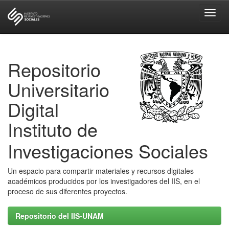
Skip
navigation
Repositorio
Universitario
Digital
Instituto de
Investigaciones Sociales
Un espacio para compartir materiales y recursos digitales
académicos producidos por los investigadores del IIS, en el
proceso de sus diferentes proyectos.
Repositorio del IIS-UNAM