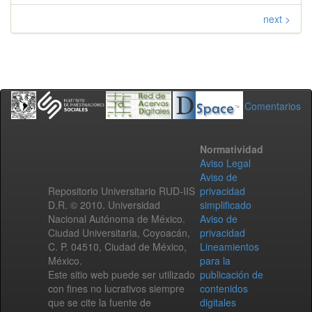
next >
Comentarios
Normatividad
Aviso Legal
Aviso de
Repositorio Universitario RUD-IIS
privacidad
D.R. © 2010. Universidad
simplificado
Nacional Autónoma de México.
Aviso de
Ciudad Universitaria, Coyoacán,
privacidad
C. P. 04510, Ciudad de México,
Lineamientos
México.
para la
Este sitio web puede ser utilizado
publicación de
con fines no lucrativos siempre
contenidos
que se cite la fuente de
digitales