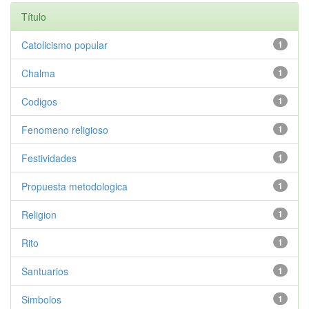
Título
Catolicismo popular
1
Chalma
1
Codigos
1
Fenomeno religioso
1
Festividades
1
Propuesta metodologica
1
Religion
1
Rito
1
Santuarios
1
Simbolos
1