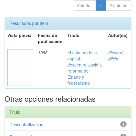
Anterior
1
Siguiente
Resultados por ítem:
Vista previa
Fecha de
Título
Autor(es)
publicación
1996
El estatus de la
Ziccardi,
capital:
Alicia
descentralización,
reforma del
Estado y
federalismo
Otras opciones relacionadas
Título
Descentralizacion
1