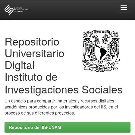
Skip
navigation
Repositorio
Universitario
Digital
Instituto de
Investigaciones Sociales
Un espacio para compartir materiales y recursos digitales
académicos producidos por los investigadores del IIS, en el
proceso de sus diferentes proyectos.
Repositorio del IIS-UNAM