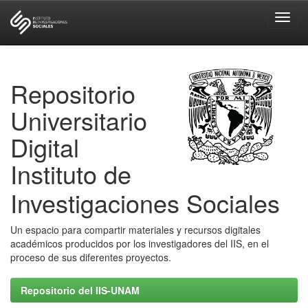
Skip
navigation
Repositorio
Universitario
Digital
Instituto de
Investigaciones Sociales
Un espacio para compartir materiales y recursos digitales
académicos producidos por los investigadores del IIS, en el
proceso de sus diferentes proyectos.
Repositorio del IIS-UNAM