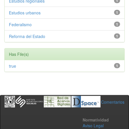
Estudios regionales
1
Estudios urbanos
1
Federalismo
1
Reforma del Estado
1
Has File(s)
true
1
Comentarios
Normatividad
Aviso Legal