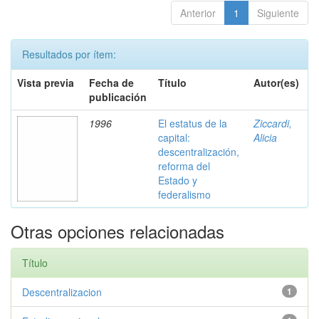
Anterior
1
Siguiente
Resultados por ítem:
Vista previa
Fecha de
Título
Autor(es)
publicación
1996
El estatus de la
Ziccardi,
capital:
Alicia
descentralización,
reforma del
Estado y
federalismo
Otras opciones relacionadas
Título
Descentralizacion
1