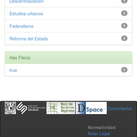
Descentralizacion
1
Estudios urbanos
1
Federalismo
1
Reforma del Estado
1
Has File(s)
true
1
Comentarios
Normatividad
Aviso Legal