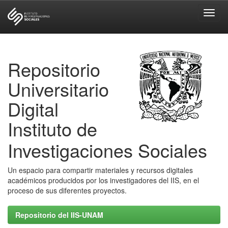
Skip
navigation
Repositorio
Universitario
Digital
Instituto de
Investigaciones Sociales
Un espacio para compartir materiales y recursos digitales
académicos producidos por los investigadores del IIS, en el
proceso de sus diferentes proyectos.
Repositorio del IIS-UNAM