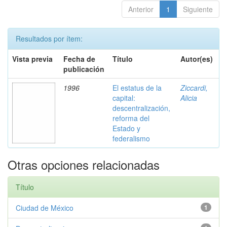
Anterior
1
Siguiente
Resultados por ítem:
Vista previa
Fecha de
Título
Autor(es)
publicación
1996
El estatus de la
Ziccardi,
capital:
Alicia
descentralización,
reforma del
Estado y
federalismo
Otras opciones relacionadas
Título
Ciudad de México
1